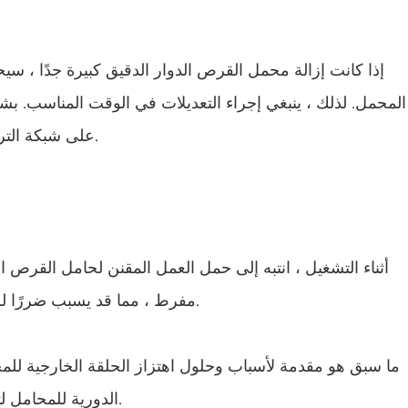
إذا كانت إزالة محمل القرص الدوار الدقيق كبيرة جدًا ، 
المحمل. لذلك ، ينبغي إجراء التعديلات في الوقت المناسب. بشكل 
على شبكة التروس ، ويجب أن يكون المحمل مرنًا وسهل الدوران.
أثناء التشغيل ، انتبه إلى حمل العمل المقنن لحامل القرص ا
مفرط ، مما قد يسبب ضررًا للمحمل. تعمل دائمًا وفقًا صارمًا لمواصفات المعدات.
ما سبق هو مقدمة لأسباب وحلول اهتزاز الحلقة الخارجية للمح
الدورية للمحامل لتقليل معدل فشل محمل القرص الدوار بشكل كبير.