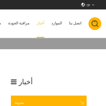
ar


اتصل بنا
الموارد
أخبار
مراقبة الجودة
م
أخبار

مدونة