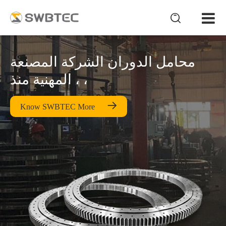

محامل الدوران الشركة المصنعة
المهنية منذ ، ،

Know SWBTEC More